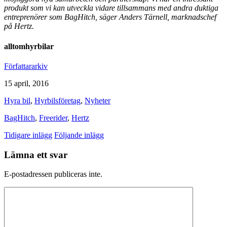
produkt som vi kan utveckla vidare tillsammans med andra duktiga
entreprenörer som BagHitch, säger Anders Tärnell, marknadschef
på Hertz.
alltomhyrbilar
Författararkiv
15 april, 2016
Hyra bil
,
Hyrbilsföretag
,
Nyheter
BagHitch
,
Freerider
,
Hertz
Tidigare inlägg
Följande inlägg
Lämna ett svar
E-postadressen publiceras inte.