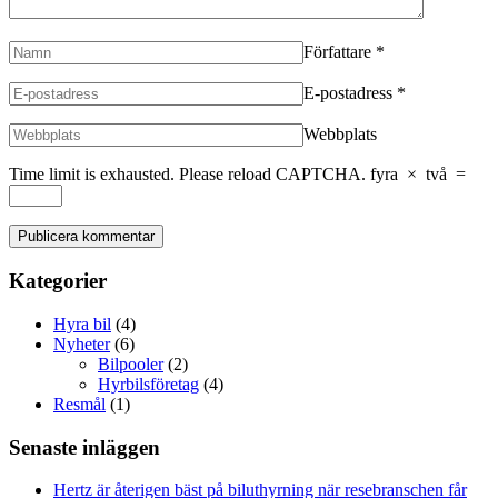
Författare
*
E-postadress
*
Webbplats
Time limit is exhausted. Please reload CAPTCHA.
fyra
×
två
=
Kategorier
Hyra bil
(4)
Nyheter
(6)
Bilpooler
(2)
Hyrbilsföretag
(4)
Resmål
(1)
Senaste inläggen
Hertz är återigen bäst på biluthyrning när resebranschen får