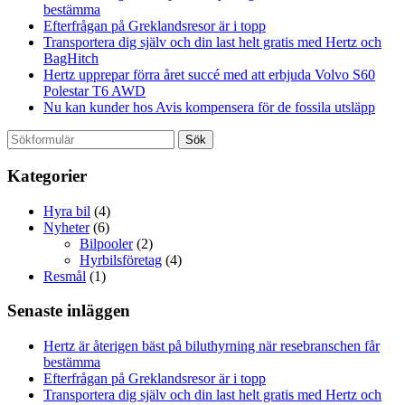
bestämma
Efterfrågan på Greklandsresor är i topp
Transportera dig själv och din last helt gratis med Hertz och
BagHitch
Hertz upprepar förra året succé med att erbjuda Volvo S60
Polestar T6 AWD
Nu kan kunder hos Avis kompensera för de fossila utsläpp
Kategorier
Hyra bil
(4)
Nyheter
(6)
Bilpooler
(2)
Hyrbilsföretag
(4)
Resmål
(1)
Senaste inläggen
Hertz är återigen bäst på biluthyrning när resebranschen får
bestämma
Efterfrågan på Greklandsresor är i topp
Transportera dig själv och din last helt gratis med Hertz och