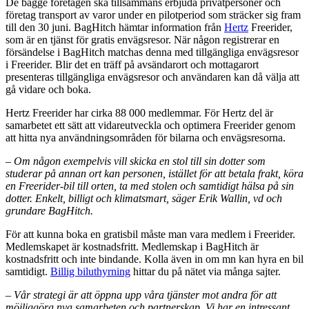
De bägge företagen ska tillsammans erbjuda privatpersoner och
företag transport av varor under en pilotperiod som sträcker sig fram
till den 30 juni. BagHitch hämtar information från
Hertz
Freerider,
som är en tjänst för gratis envägsresor. När någon registrerar en
försändelse i BagHitch matchas denna med tillgängliga envägsresor
i Freerider. Blir det en träff på avsändarort och mottagarort
presenteras tillgängliga envägsresor och användaren kan då välja att
gå vidare och boka.
Hertz Freerider har cirka 88 000 medlemmar. För Hertz del är
samarbetet ett sätt att vidareutveckla och optimera Freerider genom
att hitta nya användningsområden för bilarna och envägsresorna.
– Om någon exempelvis vill skicka en stol till sin dotter som
studerar på annan ort kan personen, istället för att betala frakt, köra
en Freerider-bil till orten, ta med stolen och samtidigt hälsa på sin
dotter. Enkelt, billigt och klimatsmart, säger Erik Wallin, vd och
grundare BagHitch.
För att kunna boka en gratisbil måste man vara medlem i Freerider.
Medlemskapet är kostnadsfritt. Medlemskap i BagHitch är
kostnadsfritt och inte bindande. Kolla även in om mn kan hyra en bil
samtidigt.
Billig biluthyrning
hittar du på nätet via många sajter.
– Vår strategi är att öppna upp våra tjänster mot andra för att
möjliggöra nya samarbeten och partnerskap. Vi har en intressant